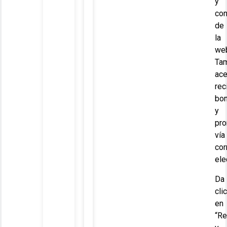
y
con
de
la
we
Ta
ace
rec
bo
y
pr
vía
cor
ele
Da
cli
en
“Re