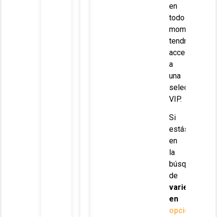
en
todo
momento
tendrán
acceso
a
una
selección
VIP.
Si
estás
en
la
búsqueda
de
variedad
en
opciones