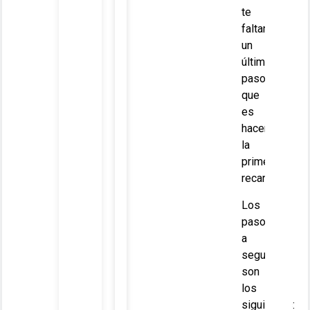
te
faltaría
un
último
paso
que
es
hacer
la
primera
recarga.
Los
pasos
a
seguir
son
los
siguientes: