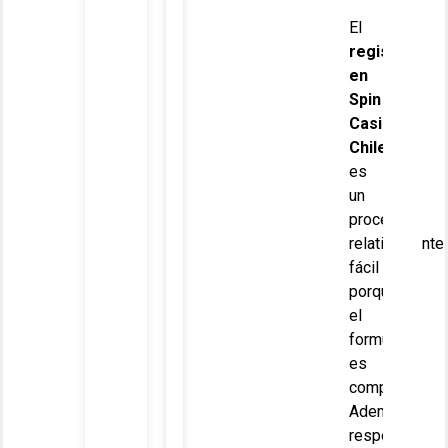
El
registro
en
Spin
Casino
Chile
es
un
proceso
relativamente
fácil
porque
el
formulario
es
completo.
Además,
respecto