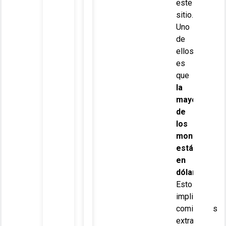
este
sitio.
Uno
de
ellos
es
que
la
mayoría
de
los
montos
están
en
dólares.
Esto
implica
comisiones
extras