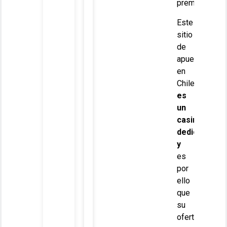
premios.
Este
sitio
de
apuestas
en
Chile
es
un
casino
dedicado
y
es
por
ello
que
su
oferta