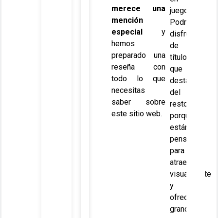
merece una
juegos.
mención
Podrás
especial
y
disfrutar
hemos
de
preparado una
títulos
reseña con
que
todo lo que
destacan
necesitas
del
saber sobre
resto
este sitio web.
porque
están
pensados
para
atraer
visualmente
y
ofrecen
grandes