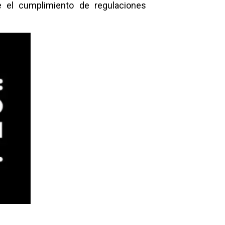
e el cumplimiento de regulaciones