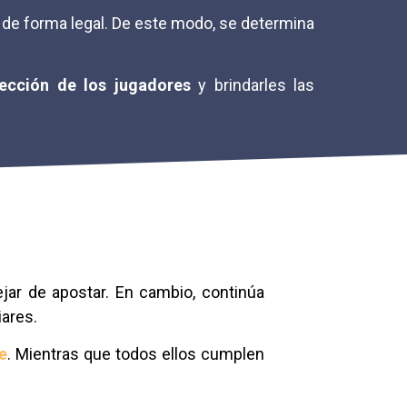
s de forma legal. De este modo, se determina
ección de los jugadores
y brindarles las
ar de apostar. En cambio, continúa
ares.
e
. Mientras que todos ellos cumplen