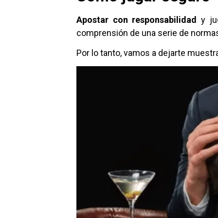
Apostar con responsabilidad
y ju
comprensión de una serie de normas y
Por lo tanto, vamos a dejarte muest