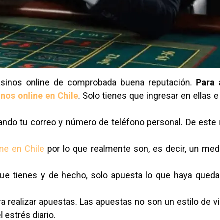
casinos online de comprobada buena reputación.
Para 
nos online en Chile
. Solo tienes que ingresar en ellas 
izando tu correo y número de teléfono personal. De este
ine en Chile
por lo que realmente son, es decir, un med
ue tienes y de hecho, solo apuesta lo que haya queda
ra realizar apuestas. Las apuestas no son un estilo de 
 estrés diario.