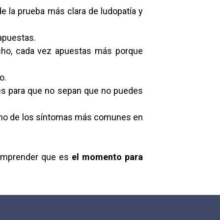
e la prueba más clara de ludopatía y
 apuestas.
cho, cada vez apuestas más porque
o.
tes para que no sepan que no puedes
s uno de los síntomas más comunes en
omprender que es
el momento para