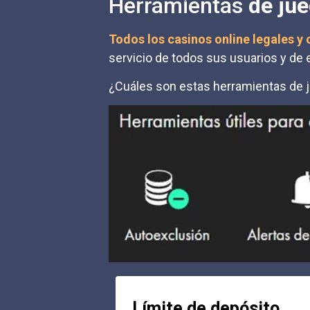
Herramientas
de jue
Todos los casinos online legales y 
servicio de todos sus usuarios y de
¿Cuáles son estas herramientas de 
Límite de depósito