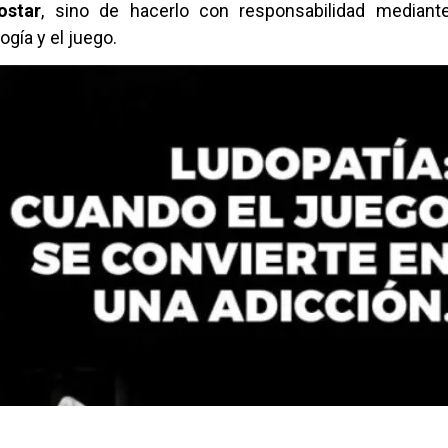
ostar
, sino de hacerlo con responsabilidad mediant
gía y el juego.