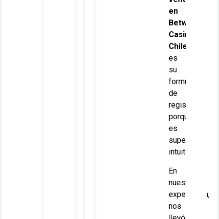
en
Betway
Casino
Chile
,
es
su
formulario
de
registro
porque
es
super
intuitivo.
En
nuestra
experiencia,
nos
llevó