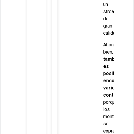
un
streaming
de
gran
calidad.
Ahora
bien,
también
es
posible
encontrar
varios
contras
porque
los
montos
se
expresan