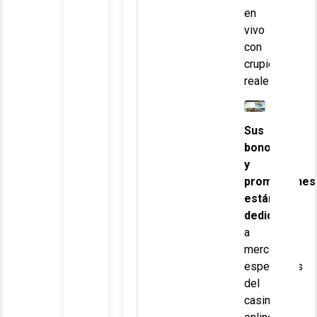
en
vivo
con
crupieres
reales.
Sus
bonos
y
promociones
están
dedicados
a
mercados
específicos
del
casino