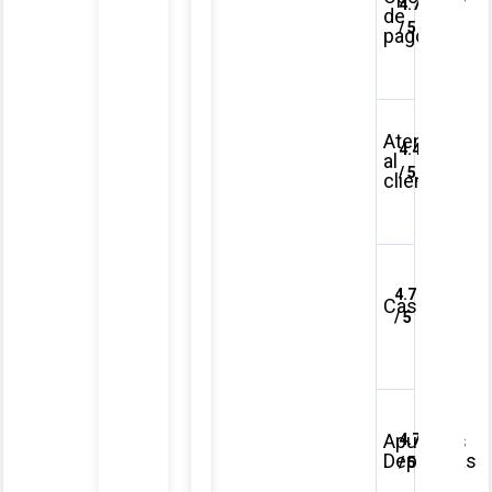
4.7
de

/ 5
pago




Atención
4.4
al

/ 5
cliente




4.7
Casino

/ 5




Apuestas
4.7

Deportivas
/ 5
