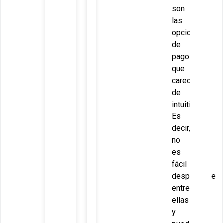
son
las
opciones
de
pagos
que
carecen
de
intuitividad.
Es
decir,
no
es
fácil
desplazarse
entre
ellas
y