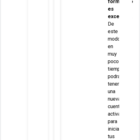
formulario
es
excelente
.
De
este
modo,
en
muy
poco
tiempo
podrás
tener
una
nueva
cuenta
activa
para
iniciar
tus