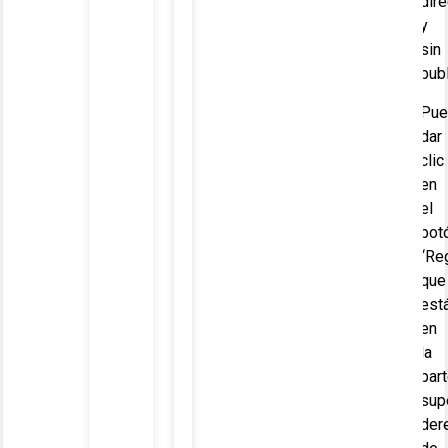
dire
y
sin
publ
Pue
dar
clic
en
el
bot
“Re
que
est
en
la
par
sup
der