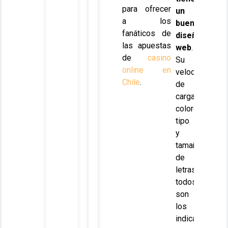
para ofrecer
un
a los
buen
fanáticos de
diseño
las apuestas
web
.
de
casino
Su
online en
velocidad
Chile
.
de
carga,
colores,
tipo
y
tamaño
de
letras,
todos
son
los
indicados