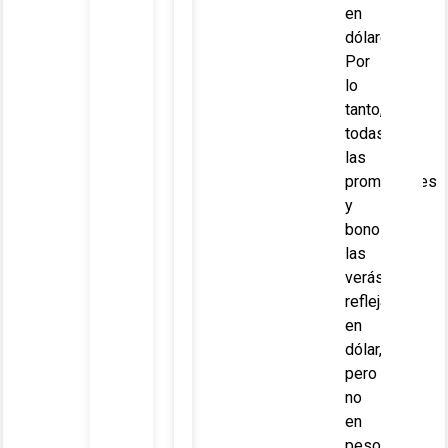
en
dólares.
Por
lo
tanto,
todas
las
promociones
y
bonos
las
verás
reflejadas
en
dólar,
pero
no
en
peso