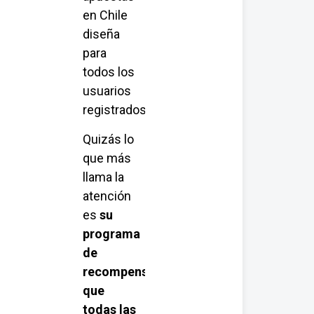
en Chile
diseña
para
todos los
usuarios
registrados.
Quizás lo
que más
llama la
atención
es
su
programa
de
recompensas
que
todas las