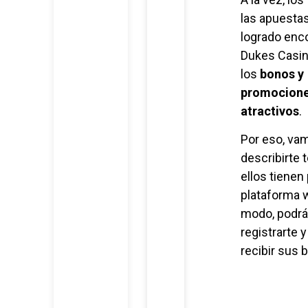
las apuestas
logrado enc
Dukes Casin
los
bonos y
promocion
atractivos
.
Por eso, va
describirte 
ellos tienen 
plataforma 
modo, podrá
registrarte 
recibir sus 