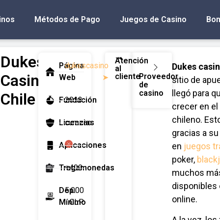
inos
Métodos de Pago
Juegos de Casino
Bo
Dukes
Atención
Página
dukescasino
Dukes casin
al
Casino
cliente
Proveedor
Web
➤
sitio de apu
de
llegó para q
casino
Chile
Fundación
2013
crecer en e
chileno. Est
Licencias
curazao
gracias a su
Aplicaciones
en
juegos t
poker,
black
Tragamonedas
+400
muchos más
disponibles 
Dep.
5.000
online.
Mínimo
CLP
A la vez, los