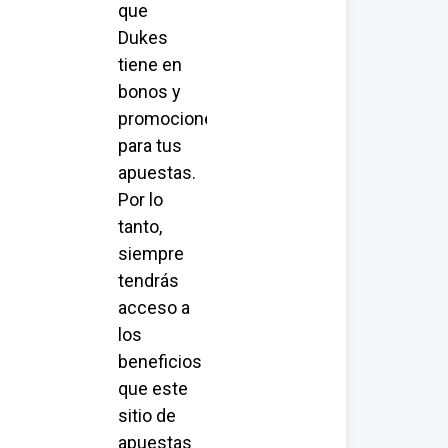
que
Dukes
tiene en
bonos y
promociones
para tus
apuestas.
Por lo
tanto,
siempre
tendrás
acceso a
los
beneficios
que este
sitio de
apuestas