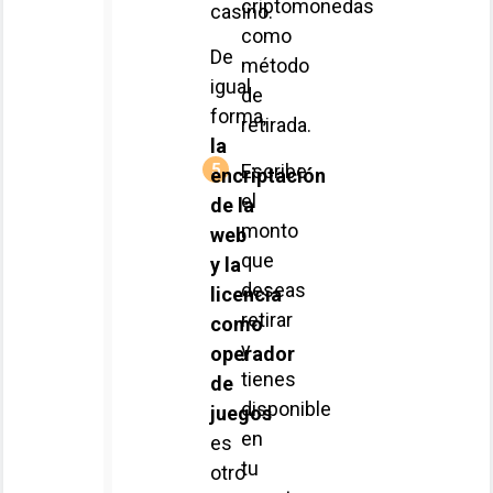
criptomonedas
casino.
como
De
método
igual
de
forma,
retirada.
la
Escribe
encriptación
el
de la
monto
web
que
y la
deseas
licencia
retirar
como
y
operador
tienes
de
disponible
juegos
en
es
tu
otro