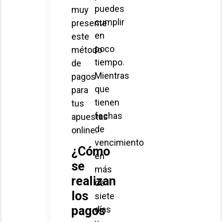
puedes
muy
cumplir
presente
en
este
poco
método
tiempo.
de
Mientras
pagos
que
para
tienen
tus
fechas
apuestas
de
online.
vencimiento
¿Cómo
en
se
más
realizan
de
los
siete
pagos
días