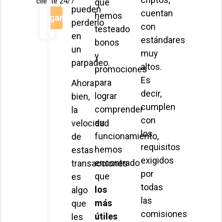
cliente 24/7
que
pueden
cuentan
hemos
Jugar
perderlo
con
testeado
en
estándares
bonos
un
muy
y
parpadeo.
altos.
promociones
Es
para
Ahora
decir,
lograr
bien,
cumplen
comprender
la
con
su
velocidad
los
funcionamiento,
de
requisitos
hemos
estas
exigidos
encontrado
transacciones
por
que
es
todas
los
algo
las
más
que
comisiones
útiles
les