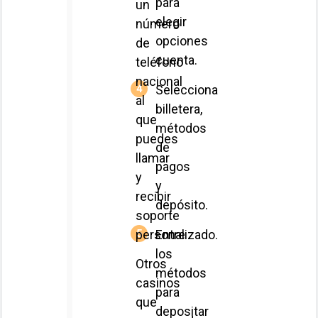
para
un
elegir
número
opciones
de
cuenta.
teléfono
nacional
Selecciona
al
billetera,
que
métodos
puedes
de
llamar
pagos
y
y
recibir
depósito.
soporte
personalizado.
Entre
los
Otros
métodos
casinos
para
que
depositar