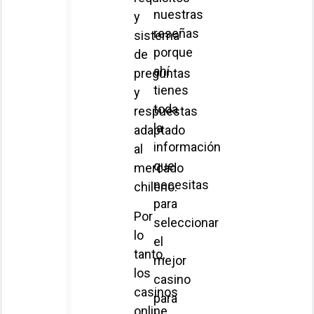
nuestras
y
reseñas
sistema
porque
de
ahí
preguntas
tienes
y
toda
respuestas
la
adaptado
información
al
que
mercado
necesitas
chileno.
para
Por
seleccionar
lo
el
tanto,
mejor
los
casino
casinos
para
online