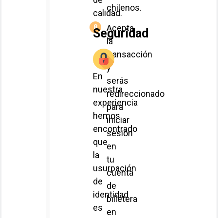
chilenos.
calidad.
Acepta
Seguridad
la
transacción
y
En
serás
nuestra
redireccionado
experiencia
para
hemos
iniciar
encontrado
sesión
que
en
la
tu
usurpación
cuenta
de
de
identidad
billetera
es
en