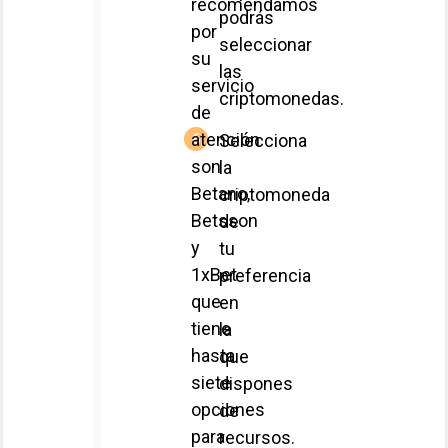
recomendamos
podrás
por
seleccionar
su
las
servicio
criptomonedas.
de
atención
Selecciona
son
la
Betano,
criptomoneda
Betsson
de
y
tu
1xBet
preferencia
que
en
tiene
la
hasta
que
siete
dispones
opciones
de
para
recursos.