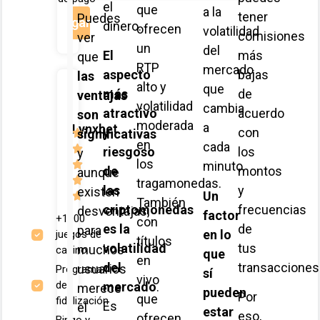
el
que
a la
tener
Puedes
Jugar
dinero.
ofrecen
volatilidad
comisiones
ver
un
del
El
más
que
RTP
mercado
aspecto
bajas
las
alto y
que
más
de
ventajas
volatilidad
cambia
atractivo
acuerdo
son
moderada
a
Lynxbet
y
con
significativas

en
cada

riesgoso
los
y
los
minuto.

de
montos
aunque

tragamonedas.
las
y
existen
Un

También
criptomonedas
frecuencias
desventajas,
factor
+1000
con
es la
de
para
en lo
juegos de
títulos
volatilidad
tus
muchos
casino
que
en
del
transacciones
usuarios
Programa
sí
vivo
de
mercado
.
merece
pueden
Por
que
fidelización
Es
el
estar
eso,
ofrecen