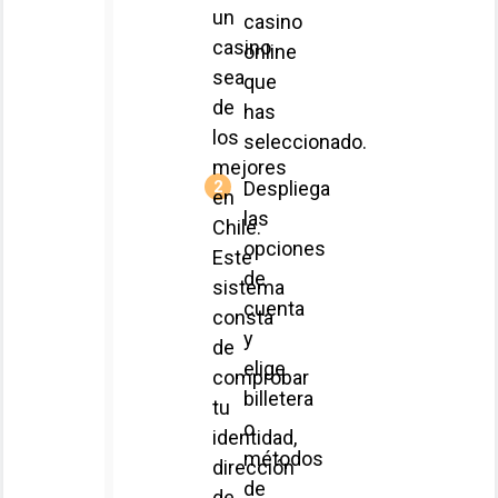
un
casino
casino
online
sea
que
de
has
los
seleccionado.
mejores
Despliega
en
las
Chile.
opciones
Este
de
sistema
cuenta
consta
y
de
elige
comprobar
billetera
tu
o
identidad,
métodos
dirección
de
de