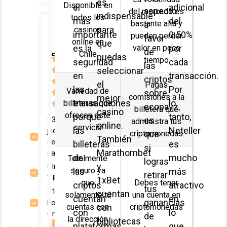
es
Disponible en
el
adicional
aspecto
del mercado es
indispensable
todos los
más
del
bastante alta y
a
para
casinos
importante
0.50%
pueden perder
favor
online en
que
es la
por
valor en poco
de
Chile
5Gringos
puedas

tiempo
seguridad
cada
las
seleccionar

en
transacción.
criptos

el
Pagas
las
Por
Variedad de
sobre

comisiones a la
mejor
transacciones
lo
billeteras que

ecopayz,
billetera que
casino
ofrecen este
porque
tanto,
es
+3500
administra tus
online.
servicio
las
Neteller
juegos
criptomonedas
que
También
de
billeteras
es
si
Marathombet
casino
de
mucho
Totalmente
logras
y
Club
seguro ya
las
más
retirar
VIP
1xBet
que
Debes tener
criptos
atractivo
tus
+1
cuentan
solamente tú
una cuenta en
cuentan
en
ganancias
bonos
con
cuentas con
criptomonedas
con
lo
Crab
de
la dirección
bibliotecas
plataformas
que