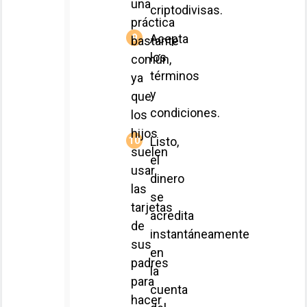
una
criptodivisas.
práctica
Acepta
bastante
los
común,
términos
ya
y
que
condiciones.
los
hijos
Listo,
suelen
el
usar
dinero
las
se
tarjetas
acredita
de
instantáneamente
sus
en
padres
la
para
cuenta
hacer