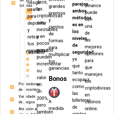
Bingo y
decir,
riesgo
parejos
Binance
loterías
grandes
las
usarlo
ambos
puede
premios
Jugar
criptodivisas
para
métodos,
ser
y
son
depositar
es en
una
cientos
inestables
y
los
de
de
y en
retirar
niveles
las
formas
pocos
tus
de
mejores
para
minutos
ganancias.
seguridad
Cashalot
opciones

multiplicar
pueden
ya

para
tus
incrementar

que
que
ganancias.
su

tanto
manejes

valor
Bonos
ecopayz
tus
en
Proveedores
como
criptodivisas
de renombre
un
las
en
Variedade
200%,
billeteras
A
casinos
de juegos
pero
de
medida
online.
Atención al
también
criptos,